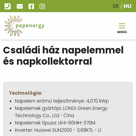
Ugrás
SK
HU
Social
a
menu
tartalomra
MENÜ
Main
Családi ház napelemmel
navigation
és napkollektorral
Technológia
Napelem erőmű teljesítménye: 4,070 kWp
Napelemek gyártója: LONGi Green Energy
Technology Co., Ltd.- Čína
Napelemek típusa: LR4-60HIH-370M
Inverter: Huawei SUN2000 - 3,68KTL - L1